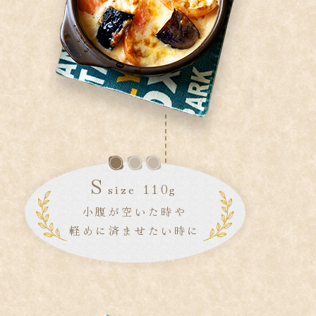
S
size 110g
小腹が空いた時や
軽めに済ませたい時に