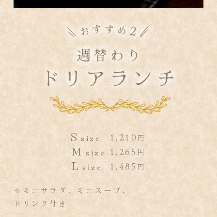
S
1,210
size
円
M
1,265
size
円
L
1,485
size
円
※ミニサラダ、ミニスープ、
ドリンク付き