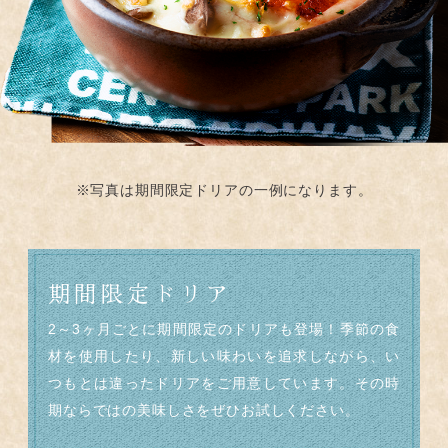
※写真は期間限定ドリアの一例になります。
期間限定ドリア
2～3ヶ月ごとに期間限定のドリアも登場！
季節の食
材を使用したり、
新しい味わいを追求しながら、
い
つもとは違ったドリアをご用意しています。
その時
期ならではの美味しさをぜひ
お試しください。