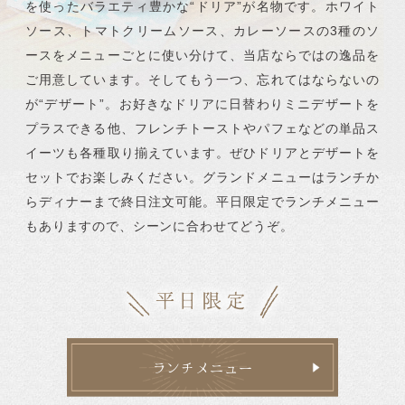
を使ったバラエティ豊かな“ドリア”が名物です。ホワイト
ソース、トマトクリームソース、
カレーソースの3種のソ
ースをメニューごとに使い分けて、
当店ならではの逸品を
ご用意しています。
そしてもう一つ、忘れてはならないの
が“デザート”。
お好きなドリアに日替わりミニデザートを
プラスできる他、
フレンチトーストやパフェなどの単品ス
イーツも
各種取り揃えています。
ぜひドリアとデザートを
セットでお楽しみください。
グランドメニューはランチか
らディナーまで終日注文可能。
平日限定でランチメニュー
もありますので、
シーンに合わせてどうぞ。
ランチメニュー